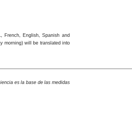
., French, English, Spanish and
 morning) will be translated into
_________________________________________________
 ciencia es la base de las medidas