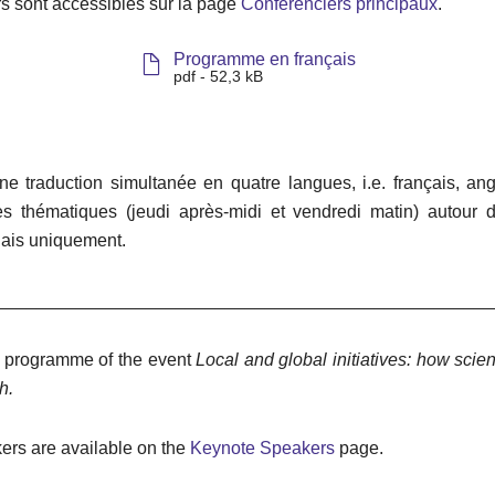
rs sont accessibles sur la page
Conférenciers principaux
.
Programme en français
pdf - 52,3 kB
e traduction simultanée en quatre langues, i.e. français, ang
s thématiques (jeudi après-midi et vendredi matin) autour d
lais uniquement.
__________________________________________________
e programme of the event
Local and global initiatives: how sc
sh.
kers are available on the
Keynote Speakers
page.