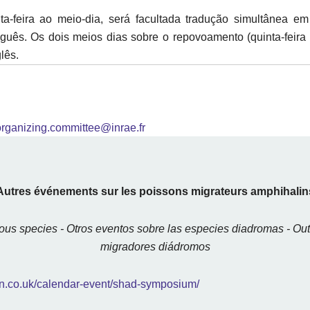
ta-feira ao meio-dia, será facultada tradução simultânea e
uguês. Os dois meios dias sobre o repovoamento (quinta-feira
lês.
rganizing.committee@inrae.fr
Autres événements sur les poissons migrateurs amphihalin
us species - Otros eventos sobre las especies diadromas - Ou
migradores diádromos
rn.co.uk/calendar-event/shad-symposium/