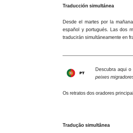
Traducción simultánea
Desde el martes por la mañana h
español y portugués. Las dos me
traducirán simultáneamente en fr
__________________________
Descubra aqui o
peixes migradore
Os retratos dos oradores princip
Tradução simultânea