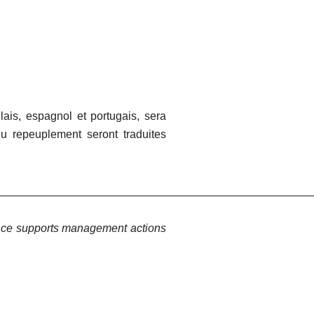
lais, espagnol et portugais, sera
u repeuplement seront traduites
_________________________________________________
ience supports management actions