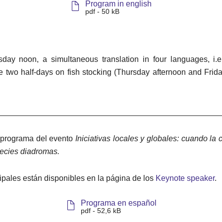
Program in english
pdf - 50 kB
ay noon, a simultaneous translation in four languages, i.e
e two half-days on fish stocking (Thursday afternoon and Friday
__________________________________________________
 programa del evento
Iniciativas locales y globales: cuando la
pecies diadromas.
cipales están disponibles en la página de los
Keynote speaker
.
Programa en español
pdf - 52,6 kB