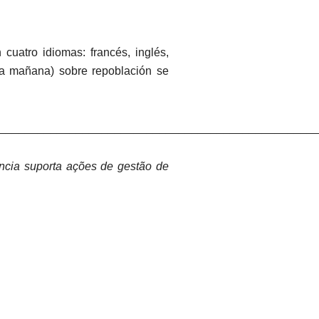
cuatro idiomas: francés, inglés,
 la mañana) sobre repoblación se
_________________________________________________
iência suporta ações de gestão de