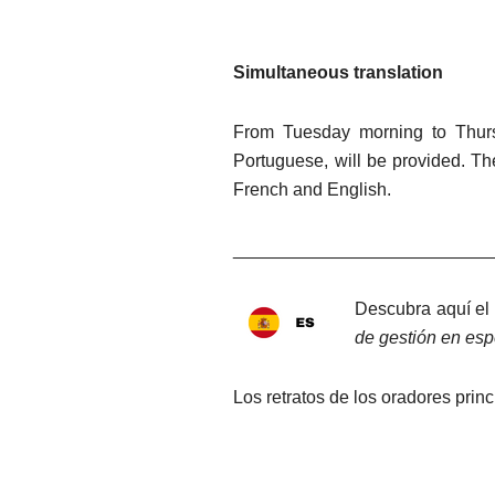
Simultaneous translation
From Tuesday morning to Thursd
Portuguese, will be provided. Th
French and English.
__________________________
Descubra aquí el
de gestión en es
Los retratos de los oradores prin