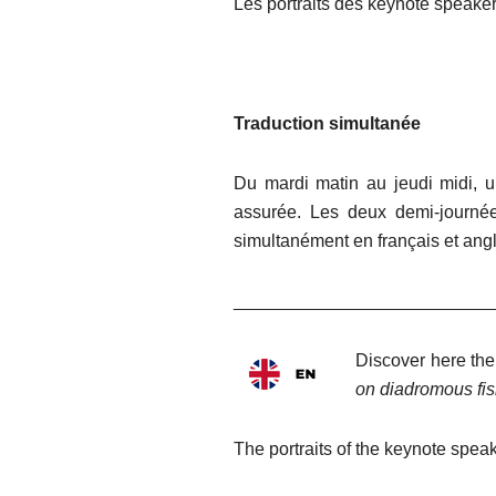
Les portraits des keynote speake
Traduction simultanée
Du mardi matin au jeudi midi, un
assurée. Les deux demi-journée
simultanément en français et ang
__________________________
Discover here th
on diadromous fi
The portraits of the keynote spea