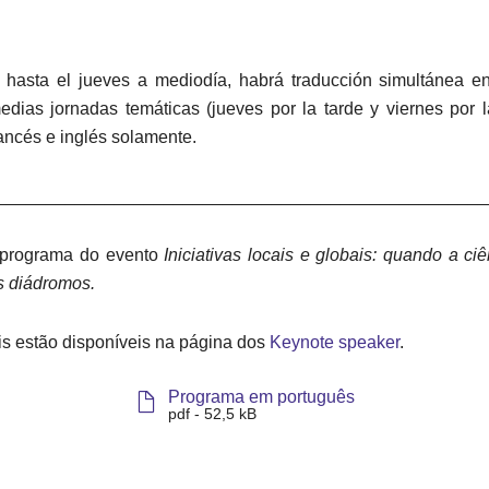
asta el jueves a mediodía, habrá traducción simultánea en 
dias jornadas temáticas (jueves por la tarde y viernes por
ancés e inglés solamente.
__________________________________________________
 programa do evento
Iniciativas locais e globais: quando a c
s diádromos.
ais estão disponíveis na página dos
Keynote speaker
.
Programa em português
pdf - 52,5 kB