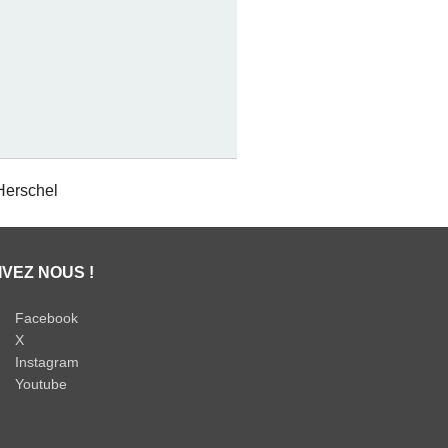
 Herschel
IVEZ NOUS !
Facebook
X
Instagram
Youtube