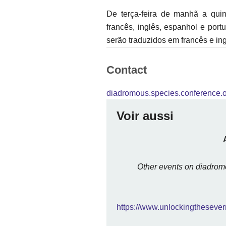
De terça-feira de manhã a quin
francês, inglês, espanhol e port
serão traduzidos em francês e ing
Contact
diadromous.species.conference.o
Voir aussi
Other events on diadromo
https://www.unlockingtheseve