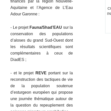
Marie-Laure Acolas
financés par la région Nouvelle-
Aquitaine et l’Agence de L’Eau
Chercheure en biologie de la conservatio
INRAE Nouvelle-Aquitaine Bordeaux (Unit
Adour Garonne :
EABX)
- Le projet
Fauna/Shad’EAU
sur la
conservation des populations
d’aloses du grand Sud-Ouest dont
les résultats scientifiques sont
complémentaires à ceux de
DiadES ;
- et le projet
REVE
portant sur la
reconstruction des tactiques de vie
de la population soutenue
d’esturgeon européen qui propose
une journée thématique autour de
la question du repeuplement des