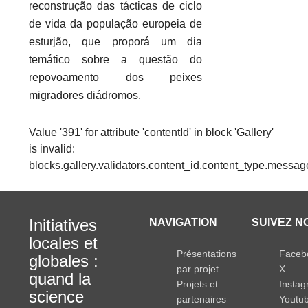
reconstrução das tácticas de ciclo
de vida da população europeia de
esturjão, que proporá um dia
temático sobre a questão do
repovoamento dos peixes
migradores diádromos.
Value '391' for attribute 'contentId' in block 'Gallery'
is invalid:
blocks.gallery.validators.content_id.content_type.messag
Initiatives
NAVIGATION
SUIVEZ N
locales et
Présentations
Faceb
globales :
par projet
X
quand la
Projets et
Insta
science
partenaires
Youtu