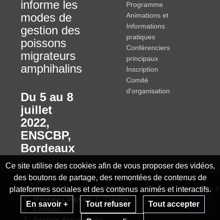
informe les
Programme
modes de
Animations et
Informations
gestion des
pratiques
poissons
Conférenciers
migrateurs
principaux
amphihalins
Inscription
Comité
d'organisation
Du 5 au 8
juillet
2022
,
ENSCBP,
Bordeaux
Ce site utilise des cookies afin de vous proposer des vidéos,
des boutons de partage, des remontées de contenus de
© INRAE 2022
CGU
CGV
www.inrae.fr
plateformes sociales et des contenus animés et interactifs.
Mentions légales
Crédits
En savoir +
Tout refuser
Tout accepter
Contact
Re
Gestion des cookies