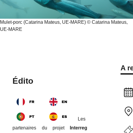
Mulet-porc (Catarina Mateus, UE-MARE) © Catarina Mateus,
UE-MARE
A r
Édito
Les
partenaires du projet
Interreg