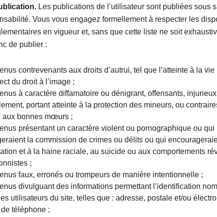
blication.
Les publications de l’utilisateur sont publiées sous s
nsabilité. Vous vous engagez formellement à respecter les disp
glementaires en vigueur et, sans que cette liste ne soit exhausti
nc de publier :
nus contrevenants aux droits d’autrui, tel que l’atteinte à la vie
ct du droit à l’image ;
nus à caractère diffamatoire ou dénigrant, offensants, injurieux,
ement, portant atteinte à la protection des mineurs, ou contraire
u aux bonnes mœurs ;
enus présentant un caractère violent ou pornographique ou qui
eraient la commission de crimes ou délits ou qui encourageraie
ation et à la haine raciale, au suicide ou aux comportements ré
onnistes ;
enus faux, erronés ou trompeurs de manière intentionnelle ;
nus divulguant des informations permettant l’identification nom
es utilisateurs du site, telles que : adresse, postale et/ou électr
de téléphone ;