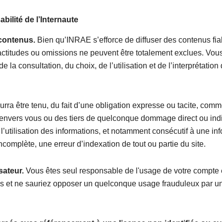
bilité de l’Internaute
 contenus.
Bien qu’INRAE s’efforce de diffuser des contenus fia
actitudes ou omissions ne peuvent être totalement exclues. Vou
e la consultation, du choix, de l’utilisation et de l’interprétatio
ra être tenu, du fait d’une obligation expresse ou tacite, com
envers vous ou des tiers de quelconque dommage direct ou indi
l’utilisation des informations, et notamment consécutif à une in
ncomplète, une erreur d’indexation de tout ou partie du site.
sateur.
Vous êtes seul responsable de l'usage de votre compte 
s et ne sauriez opposer un quelconque usage frauduleux par un 