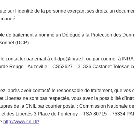
te sur l’identité de la personne exerçant ses droits, un documen
demandé.
le de traitement a nommé un Délégué à la Protection des Don
rsonnel (DCP).
e contacter par email à cil-dpo@inrae.fr ou par courrier à INRA
orde Rouge –Auzeville – CS52627 – 31326 Castanet Tolosan c
ez, après avoir contacté le responsable de traitement, que vos d
et Libertés ne sont pas respectés, vous avez la possibilité d’int
auprès de la CNIL par courrier postal : Commission Nationale d
ue et des Libertés 3 Place de Fontenoy – TSA 80715 – 75334
ne
http://www.cnil.fr/