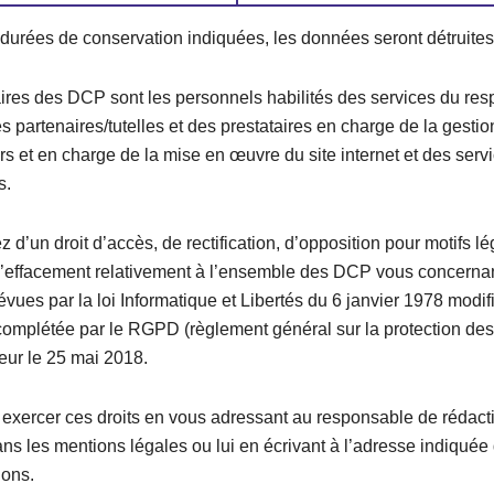
 durées de conservation indiquées, les données seront détruites
aires des DCP sont les personnels habilités des services du re
es partenaires/tutelles et des prestataires
en charge de la gestion
urs et en charge de la mise en œuvre du site internet et des serv
s.
 d’un droit d’accès, de rectification, d’opposition pour motifs lé
t d’effacement relativement à l’ensemble des DCP vous concerna
évues par la loi Informatique et Libertés du 6 janvier 1978 modif
 complétée par le RGPD (règlement général sur la protection de
eur le 25 mai 2018.
exercer ces droits en vous adressant au responsable de rédacti
s les mentions légales ou lui en écrivant à l’adresse indiquée
ons.