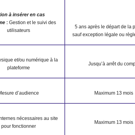
ion à insérer en cas
rme
:
Gestion et le suivi des
5 ans après le départ de la
utilisateurs
sauf exception légale ou règ
sique et/ou numérique à la
Jusqu’à arrêt du com
plateforme
Mesure d’audience
Maximum 13 mois
nternes nécessaires au site
Maximum 13 mois
pour fonctionner