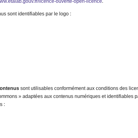
www.etalab.gouv.fr/licence-ouverte-open-licence
.
ntenus sont identifiables par le
contenus
sont utilisables conformément aux conditions des lic
ommons » adaptées aux contenus numériques et identifiables pa
s :