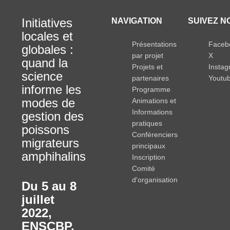
Initiatives
NAVIGATION
SUIVEZ N
locales et
Présentations
Faceb
globales :
par projet
X
quand la
Projets et
Insta
science
partenaires
Youtu
informe les
Programme
modes de
Animations et
Informations
gestion des
pratiques
poissons
Conférenciers
migrateurs
principaux
amphihalins
Inscription
Comité
d'organisation
Du 5 au 8
juillet
2022
,
ENSCBP,