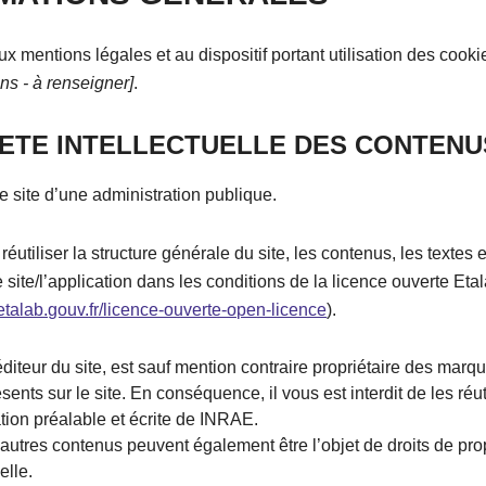
ux mentions légales et au dispositif portant utilisation des cooki
ens - à renseigner]
.
ETE INTELLECTUELLE DES CONTENU
le site d’une administration publique.
éutiliser la structure générale du site, les contenus, les textes 
le site/l’application dans les conditions de la licence ouverte Eta
etalab.gouv.fr/licence-ouverte-open-licence
).
iteur du site, est sauf mention contraire propriétaire des marq
sents sur le site. En conséquence, il vous est interdit de les réut
ation préalable et écrite de INRAE.
autres contenus peuvent également être l’objet de droits de pro
elle.