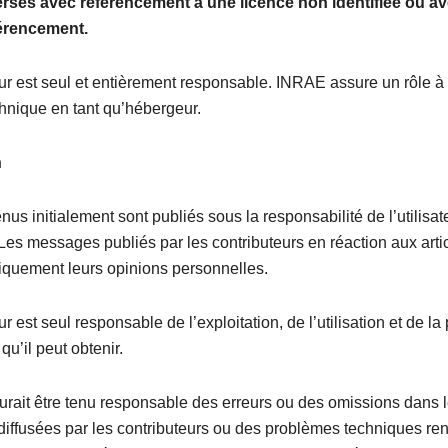
rsés avec référencement à une licence non identifiée ou a
érencement.
ur est seul et entièrement responsable. INRAE assure un rôle à
hnique en tant qu’hébergeur.
n
nus initialement sont publiés sous la responsabilité de l’utilisat
 Les messages publiés par les contributeurs en réaction aux arti
iquement leurs opinions personnelles.
r est seul responsable de l’exploitation, de l’utilisation et de la
u’il peut obtenir.
rait être tenu responsable des erreurs ou des omissions dans 
diffusées par les contributeurs ou des problèmes techniques re